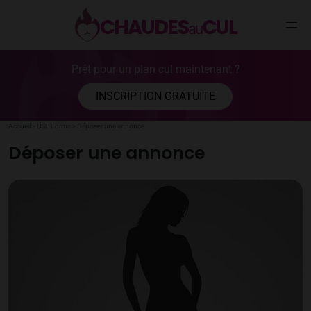
CHAUDES
CUL
au
Aller
Prêt pour un plan cul maintenant ?
au
contenu
INSCRIPTION GRATUITE
Accueil
>
USP Forms
>
Déposer une annonce
Déposer une annonce