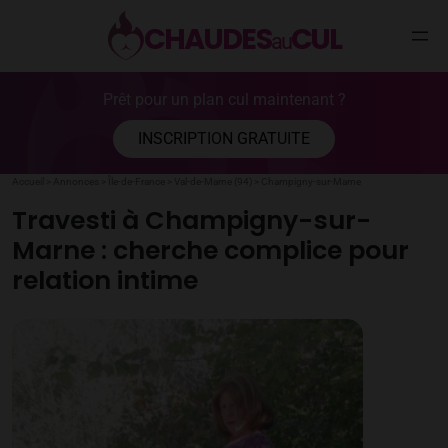
CHAUDES
CUL
au
Aller
Prêt pour un plan cul maintenant ?
au
contenu
INSCRIPTION GRATUITE
Accueil
>
Annonces
>
Île-de-France
>
Val-de-Marne (94)
>
Champigny-sur-Marne
Travesti à Champigny-sur-
Marne : cherche complice pour
relation intime