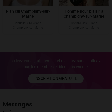
Plan cul Champigny-sur-
Homme pour plaisir à
Marne
Champigny-sur-Marne
GabrielleCSM
28
ans
JustinMuscle
31
ans
●
●
●
●
Champigny-sur-Marne
Champigny-sur-Marne
Inscrivez-vous gratuitement et discutez sans limite
avec
tous les membres et bien plus encore !
INSCRIPTION GRATUITE
Messages