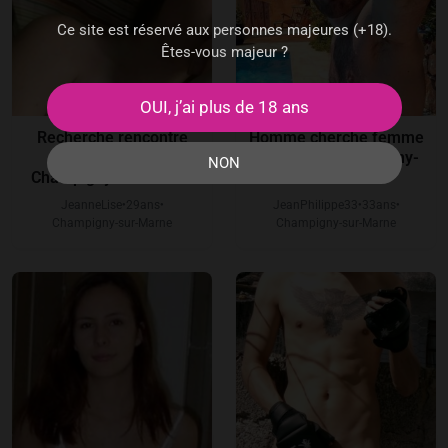
Ce site est réservé aux personnes majeures (+18).
Êtes-vous majeur ?
OUI, j’ai plus de 18 ans
Recherche rencontre
Homme cherche femme
sans lendemain à
et plaisir à Champigny-
NON
Champigny-sur-Marne
sur-Marne
JeanneLise
29
ans
JeanPhilippe33
33
ans
●
●
●
●
Champigny-sur-Marne
Champigny-sur-Marne