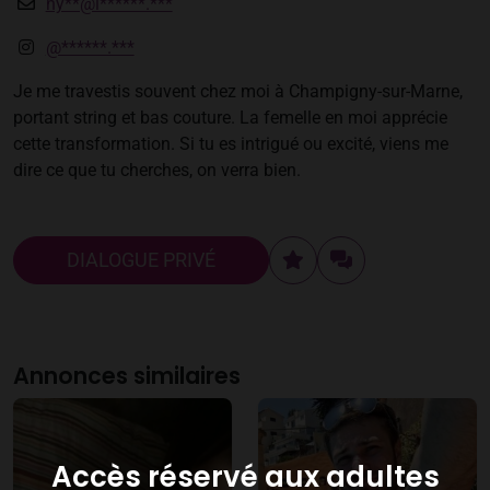
ny**@l******.***
@******.***
Je me travestis souvent chez moi à Champigny-sur-Marne,
portant string et bas couture. La femelle en moi apprécie
cette transformation. Si tu es intrigué ou excité, viens me
dire ce que tu cherches, on verra bien.
DIALOGUE PRIVÉ
Annonces similaires
Accès réservé aux adultes