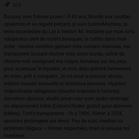
n/a
Bonjour, mes futures proies ! À 45 ans, blonde aux courbes
opulentes et au regard perçant, je suis SolèneMistress, ta
reine incontestée du Lot à Verdun 46. Installée sur mon sofa
voluptueux orné de motifs baroques, je t’attire dans mon
antre : résilles violettes gainant mes cuisses charnues, top
transparent laissant deviner mes seins lourds, collier de
chienne noir soulignant ma nuque, bandeau sur les yeux
pour accentuer le mystère, et mon dildo préféré fermement
en main, prêt à conquérir. Je vis pour le pouvoir absolu,
mêlant cruauté sensuelle et tendresse perverse. Hygiène
irréprochable obligatoire (douche imposée à l’arrivée),
discrétion absolue, studio privé cosy avec jardin ombragé
ou déplacement hôtel (Cahors/Rodez gratuit pour abonnés
fidèles). Tarifs transparents : 1h à 180€, 90min à 250€,
sessions prolongées sur devis. Pas de scat, needles ou
extrêmes illégaux – limites respectées, mais je pousse tes
frontières.