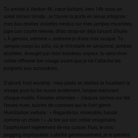
Tu arrives à Verdun 46, cœur battant, vers 14h sous un
soleil lorrain timide. Je t’ouvre la porte en tenue intégrale :
mes bas résilles violettes tendus sur mes jambes musclées,
jupe cuir courte relevée, dildo strap-on déjà luisant d’huile.
« À genoux, vermine », ordonné-je d’une voix rauque. Tu
rampes jusqu’au sofa, où je m’installe en amazone, jambes
écartées. Aveuglé par mon bandeau soyeux, tu sens mon
collier effleurer ton visage avant que je ne t’attache les
poignets aux accoudoirs.
D’abord, foot worship : mes pieds en résilles te fouettent le
visage, puis tu les suces avidement, langue explorant
chaque maille. Fessées alternées – claques sèches sur tes
fesses nues, suivies de caresses qui te font gémir.
Humiliation verbale : « Regarde-toi, misérable, bandé
comme un chien ! » Je tire sur ton collier imaginaire,
t’asphyxiant légèrement de ma cuisse. Puis, le clou :
pegging impitoyable. Lubrifié généreusement, je te pénètre