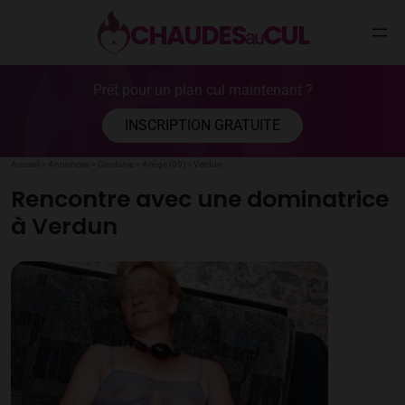
CHAUDES
CUL
au
Aller
Prêt pour un plan cul maintenant ?
au
contenu
INSCRIPTION GRATUITE
Accueil
>
Annonces
>
Occitanie
>
Ariège (09)
>
Verdun
Rencontre avec une dominatrice
à Verdun