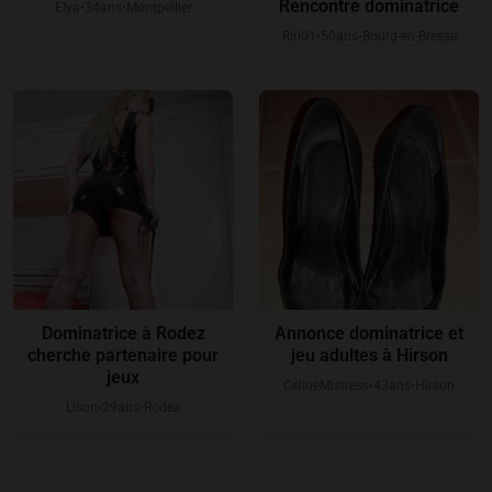
Rencontre dominatrice
Elya
34
ans
Montpellier
●
●
Riri01
50
ans
Bourg-en-Bresse
●
●
Dominatrice à Rodez
Annonce dominatrice et
cherche partenaire pour
jeu adultes à Hirson
jeux
CélineMistress
43
ans
Hirson
●
●
Lison
29
ans
Rodez
●
●