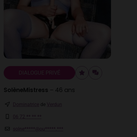
DIALOGUE PRIVÉ
SolèneMistress
– 46 ans
Dominatrice
de
Verdun
06 72 ** ** **
solne*****@ou*****.***