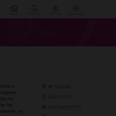
Accueil
Recherche
Annonces
Créer annonce
hichis ni
de
Toulouse
e regarde
06 25 ** ** **
rire, ma
en fait.
ma***@h******.**
naturelle : un