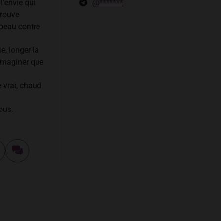
l’envie qui
@*******
trouve
 peau contre
e, longer la
 imaginer que
 vrai, chaud
nous.