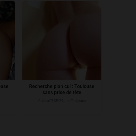
ouse
Recherche plan cul : Toulouse
sans prise de tête
ColetteTLSE
29
ans
Toulouse
●
●