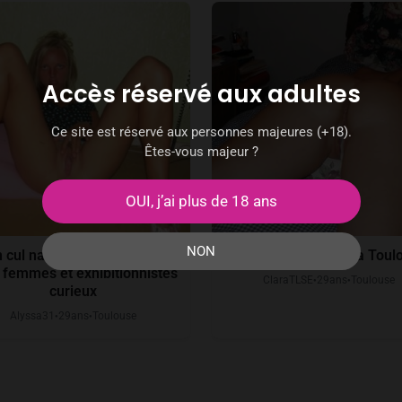
Accès réservé aux adultes
Ce site est réservé aux personnes majeures (+18).
Êtes-vous majeur ?
OUI, j’ai plus de 18 ans
NON
 cul naturiste sur Toulouse
Plan cul avec trans à Toul
 femmes et exhibitionnistes
ClaraTLSE
29
ans
Toulouse
●
●
curieux
Alyssa31
29
ans
Toulouse
●
●