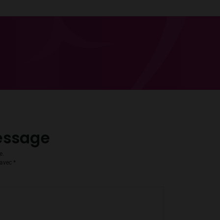
essage
e.
 avec
*