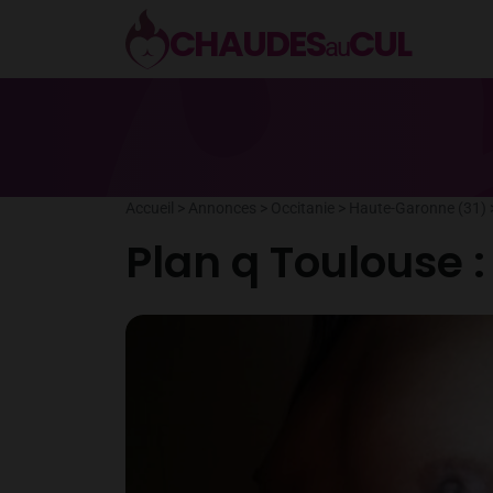
Aller
CHAUDES
CUL
au
au
contenu
Accueil
>
Annonces
>
Occitanie
>
Haute-Garonne (31)
Plan q Toulouse 