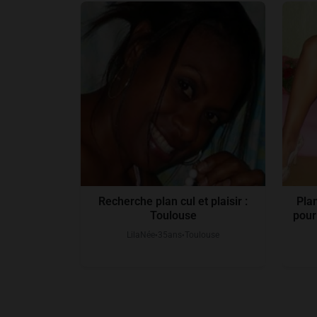
Recherche plan cul et plaisir :
Plan
Toulouse
pour
LilaNée
35
ans
Toulouse
●
●