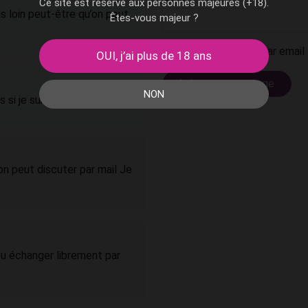
Ce site est réservé aux personnes majeures (+18).
as loin peut-être qu’on peut
Êtes-vous majeur ?
Avertissez-moi par email 
OUI, j’ai plus de 18 ans
NON
 si je suis dispo
on peut discuter par mail Je
 ou échanger librement par