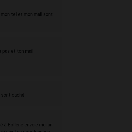
, mon tel et mon mail sont
he pas et ton mail
ls sont caché
ié à Bollène envoie moi un
ais voir tes coordonnées.