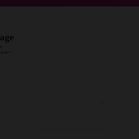
sage
e.
s avec
*