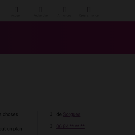
Accueil
Recherche
Annonces
Créer annonce
es choses
de
Sorgues
06 84 ** ** **
tout un plan