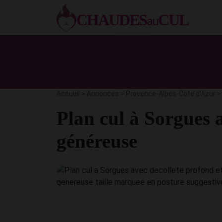
Aller
CHAUDES
CUL
au
au
contenu
Accueil
>
Annonces
>
Provence-Alpes-Côte d'Azur
Plan cul à Sorgues 
généreuse