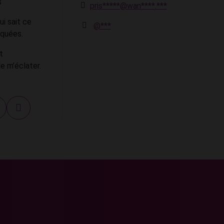
s
pris*****@wan****.***
ui sait ce
@***
iquées.
t
de m’éclater.