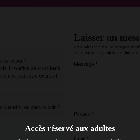
Laisser un mes
Votre adresse e-mail ne sera pas publié
Les champs obligatoires sont indiqué
intéresser ?
Message
*
s. Il m’arrive de travailler à
ion ça peut être excitant.
s quand tu es dans le coin ?
Pseudo
*
Accès réservé aux adultes
Email
*