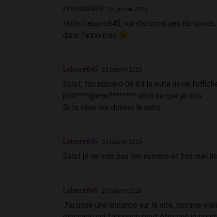
PriscillaSRG
22 janvier 2026
Hello Labuze845, oui d’accord, pas de soucis
dans l’annonces 😉
Labuze845
23 janvier 2026
Salut, ton numéro 06 84 la suite ils ne l’affic
pris****@wan******** voilà ce que je vois
Si tu veux me donner la suite.
Labuze845
23 janvier 2026
Salut je ne vois pas ton numéro et ton mail i
Labuze845
23 janvier 2026
J’ai posé une annonce sur le site, homme mar
message sur l’annonce peut être que je pourr