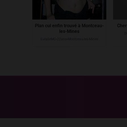
Plan cul enfin trouvé à Montceau-
Cher
les-Mines
D
EulalieMC
22
ans
Montceau-les-Mines
●
●