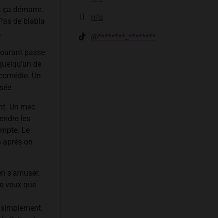
et ça démarre.
n/a
 Pas de blabla
.
@********_********
 courant passe
 quelqu’un de
 comédie. Un
sée.
nt. Un mec
rendre les
ompte. Le
s après on
en s’amuser.
Je veux que
a simplement.