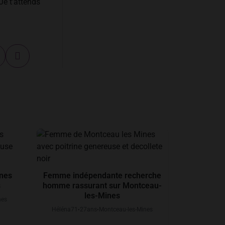
Je t’attends
ines
Femme indépendante recherche
s
homme rassurant sur Montceau-
les-Mines
nes
Héléna71
27
ans
Montceau-les-Mines
●
●