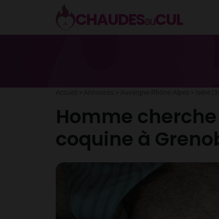
Aller
CHAUDES
CUL
au
au
contenu
Accueil
>
Annonces
>
Auvergne-Rhône-Alpes
>
Isère (3
Homme cherche 
coquine à Greno