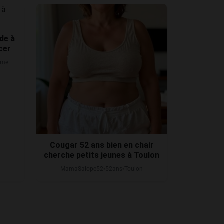
de à
cer
ême
Cougar 52 ans bien en chair
cherche petits jeunes à Toulon
MamaSalope52
52
ans
Toulon
●
●