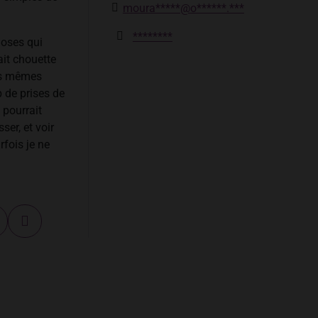
moura*****@o******.***
********
hoses qui
ait chouette
es mêmes
 de prises de
 pourrait
er, et voir
fois je ne