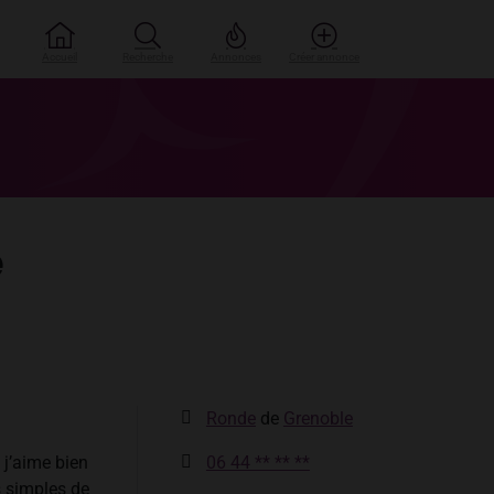
Accueil
Recherche
Annonces
Créer annonce
e
Ronde
de
Grenoble
j’aime bien
06 44 ** ** **
s simples de