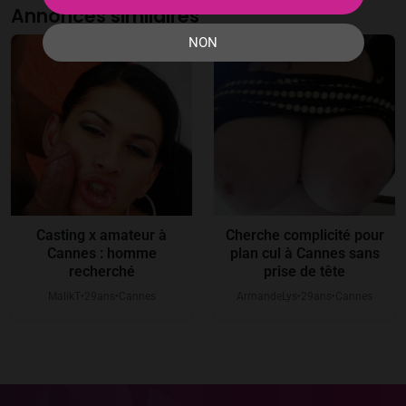
Annonces similaires
NON
Casting x amateur à
Cherche complicité pour
Cannes : homme
plan cul à Cannes sans
recherché
prise de tête
MalikT
29
ans
Cannes
ArmandeLys
29
ans
Cannes
●
●
●
●