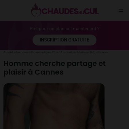
CHAUDES
CUL
au
Aller
Prêt pour un plan cul maintenant ?
au
contenu
INSCRIPTION GRATUITE
Accueil
>
Annonces
>
Provence-Alpes-Côte d'Azur
>
Alpes-Maritimes (06)
>
Cannes
Homme cherche partage et
plaisir à Cannes