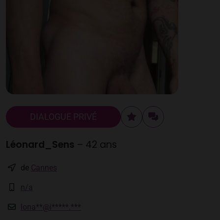
DIALOGUE PRIVÉ
Léonard_Sens
– 42 ans
de
Cannes
n/a
lona**@i*****.***