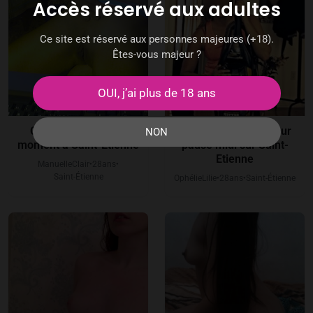
Accès réservé aux adultes
Ce site est réservé aux personnes majeures (+18).
Êtes-vous majeur ?
OUI, j’ai plus de 18 ans
Cherche plan cul et
Plan cul organisé pour
NON
moment à Saint-Etienne
pause midi sur Saint-
Etienne
ManuelleClair
28
ans
●
●
Saint-Étienne
OphélieLilie
28
ans
Saint-Étienne
●
●