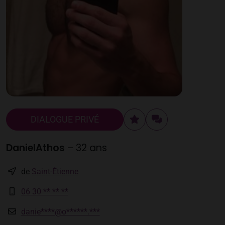
DIALOGUE PRIVÉ
DanielAthos
– 32 ans
de
Saint-Étienne
06 30 ** ** **
danie****@o******.***