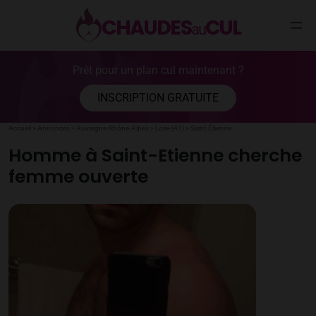
CHAUDES
CUL
au
Aller
Prêt pour un plan cul maintenant ?
au
contenu
INSCRIPTION GRATUITE
Accueil
>
Annonces
>
Auvergne-Rhône-Alpes
>
Loire (42)
>
Saint-Étienne
Homme à Saint-Etienne cherche
femme ouverte