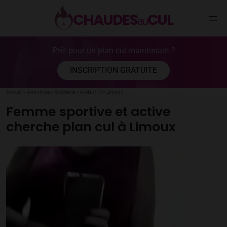
CHAUDES
CUL
au
Aller
Prêt pour un plan cul maintenant ?
au
contenu
INSCRIPTION GRATUITE
Accueil
>
Annonces
>
Occitanie
>
Aude (11)
>
Limoux
Femme sportive et active
cherche plan cul à Limoux