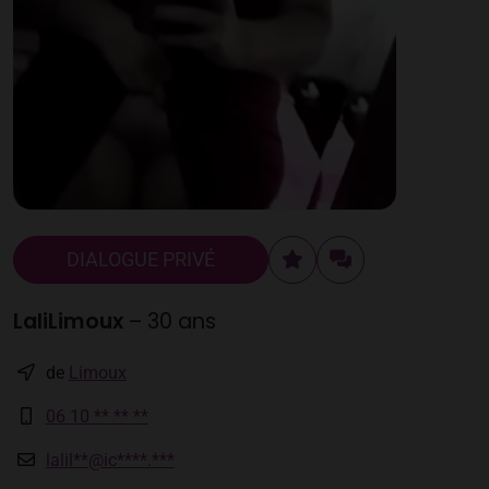
DIALOGUE PRIVÉ
LaliLimoux
– 30 ans
de
Limoux
06 10 ** ** **
lalil**@ic****.***