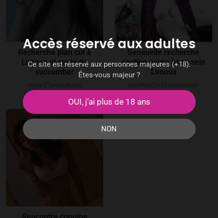
Accès réservé aux adultes
Recherche plan cul à
Sensuelle recherche
Limoux et envie de
casting porno beau sein
Ce site est réservé aux personnes majeures (+18).
succomber
Limoux
Êtes-vous majeur ?
Nyna
27
ans
Limoux
LiviaNoir25
28
ans
Limoux
●
●
●
●
OUI, j’ai plus de 18 ans
NON
Rencontre coquine