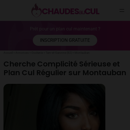
CHAUDES
CUL
au
Aller
Prêt pour un plan cul maintenant ?
au
contenu
INSCRIPTION GRATUITE
Accueil
>
Annonces
>
Occitanie
>
Tarn-et-Garonne (82)
>
Montauban
Cherche Complicité Sérieuse et
Plan Cul Régulier sur Montauban