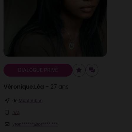
DIALOGUE PRIVÉ
Véronique.Léa
– 27 ans
de
Montauban
n/a
vron******@or****.***