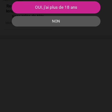
Rencontre plan cul sans
OUI, j’ai plus de 18 ans
lendemain à Draguignan
sans prise de tête
NON
MichelineDRG
29
ans
Draguignan
●
●