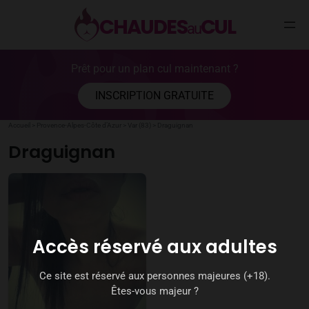
CHAUDES
CUL
au
Aller
Prêt pour un plan cul maintenant ?
au
contenu
INSCRIPTION GRATUITE
Accueil
>
Provence-Alpes-Côte d’Azur
>
Var (83)
>
Draguignan
Draguignan
Accès réservé aux adultes
Ce site est réservé aux personnes majeures (+18).
Êtes-vous majeur ?