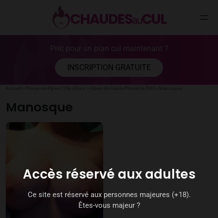
CHAUDES
CUL
au
Aller
Prêt pour un plan cul maintenant ?
au
contenu
INSCRIPTION GRATUITE
Accueil
>
Provence-Alpes-Côte d’Azur
>
Alpes-de-Haute-Provence (04)
>
Manosque
Manosque
Accès réservé aux adultes
Ce site est réservé aux personnes majeures (+18).
Êtes-vous majeur ?