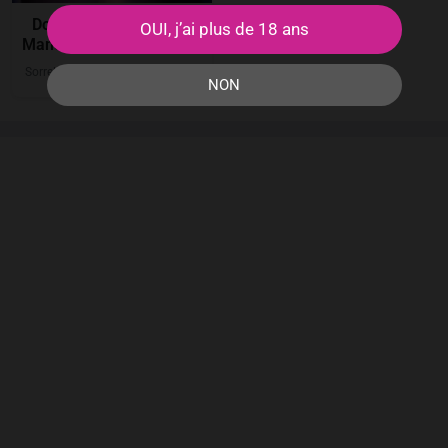
Dominatrice tendre de
OUI, j’ai plus de 18 ans
Manosque tisse ses liens
SorrelMistress
29
ans
Manosque
●
●
NON