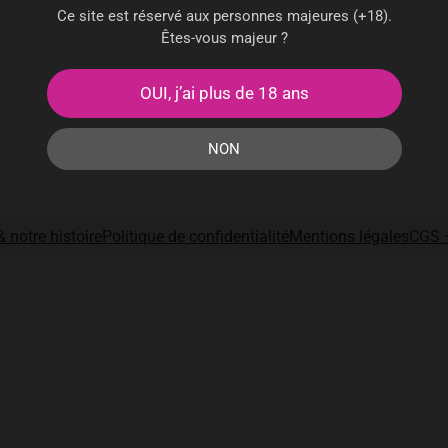
Ce site est réservé aux personnes majeures (+18).
Êtes-vous majeur ?
OUI, j’ai plus de 18 ans
NON
 notre histoire
Politique de confidentialité
Mentions légales
CGS 