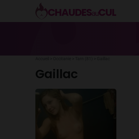
Aller
CHAUDES
CUL
au
au
contenu
Accueil
>
Occitanie
>
Tarn (81)
>
Gaillac
Gaillac