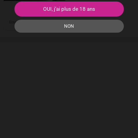
Soirée plancul
OUI, j’ai plus de 18 ans
Biscarrosse
ElsaMarine
23
ans
Biscarrosse
●
●
NON