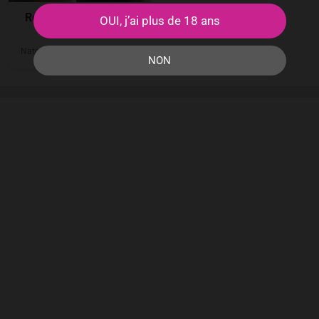
Rencontr sexe Hénin-
OUI, j’ai plus de 18 ans
Beaumont
Natou
35
ans
Hénin-Beaumont
●
●
NON