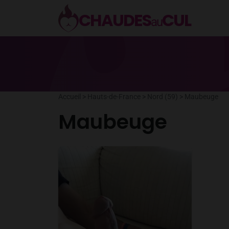
Aller
CHAUDES
CUL
au
au
contenu
Accueil
>
Hauts-de-France
>
Nord (59)
>
Maubeuge
Maubeuge