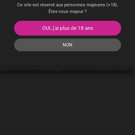
Ce site est réservé aux personnes majeures (+18).
Êtes-vous majeur ?
OUI, j’ai plus de 18 ans
NON
 notre histoire
Politique de confidentialité
Mentions légales
CGS 