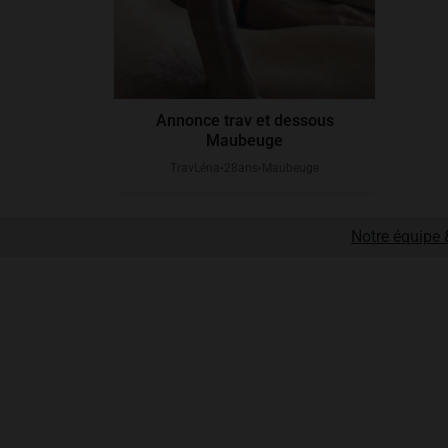
Annonce trav et dessous
Maubeuge
TravLéna
28
ans
Maubeuge
●
●
Notre équipe &