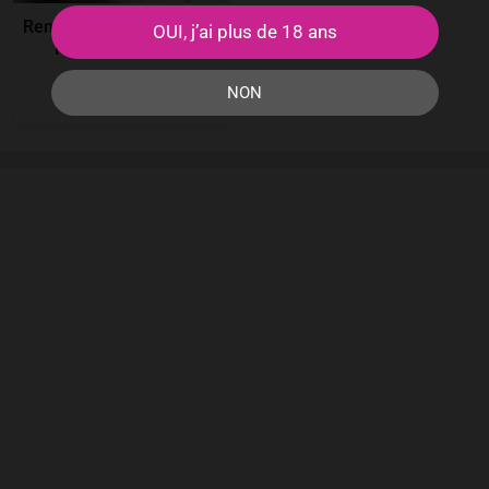
Rencontre coquine Saint-
OUI, j’ai plus de 18 ans
Pierre-des-Corps
Eléanor
30
ans
●
●
NON
Saint-Pierre-des-Corps