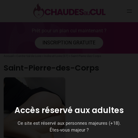
CHAUDES
CUL
au
Aller
Prêt pour un plan cul maintenant ?
au
contenu
INSCRIPTION GRATUITE
Accueil
>
Centre-Val de Loire
>
Indre-et-Loire (37)
>
Saint-Pierre-des-Corps
Saint-Pierre-des-Corps
Accès réservé aux adultes
Ce site est réservé aux personnes majeures (+18).
Êtes-vous majeur ?